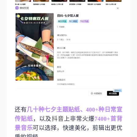
还有
几十种七夕主题贴纸、400+种日常宣
传贴纸
，以及
抖音
上非常火爆
7400+首背
景音乐
可以选择，快速美化，剪辑出更优