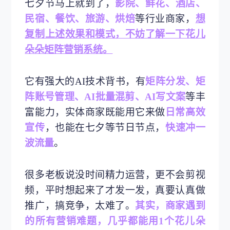
七夕节马上就到了，
影院、鲜花、酒店、
民宿、餐饮、旅游、烘焙
等行业商家，
想
复制上述效果和模式，不妨了解一下花儿
朵朵矩阵营销系统。
它有强大的AI技术背书，有
矩阵分发、矩
阵账号管理、AI批量混剪、AI写文案
等丰
富能力，实体商家既能用它来做
日常高效
宣传
，也能在七夕等节日节点，
快速冲一
波流量
。
很多老板说没时间精力运营，更不会剪视
频，平时想起来了才发一发，真要认真做
推广，搞竞争，太难了。
其实，商家遇到
的所有营销难题，几乎都能用1个花儿朵