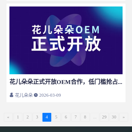
花儿朵朵正式开放OEM合作，低门槛抢占AI赛道，诚邀创业者同行！
花儿朵朵
2026-03-09
«
1
2
3
4
5
6
7
8
...
29
30
»